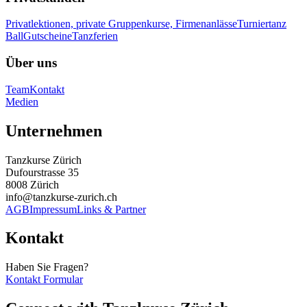
Privatlektionen, private Gruppenkurse, Firmenanlässe
Turniertanz
Ball
Gutscheine
Tanzferien
Über uns
Team
Kontakt
Medien
Unternehmen
Tanzkurse Zürich
Dufourstrasse 35
8008 Zürich
info@tanzkurse-zurich.ch
AGB
Impressum
Links & Partner
Kontakt
Haben Sie Fragen?
Kontakt Formular