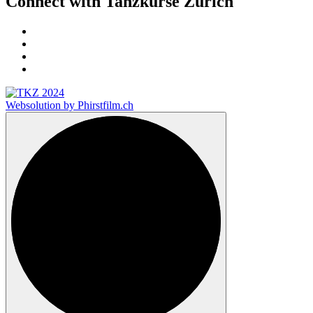
Connect with Tanzkurse Zürich
Websolution by Phirstfilm.ch