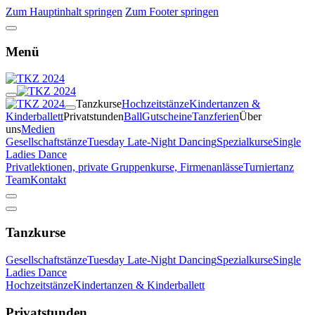
Zum Hauptinhalt springen
Zum Footer springen
Menü
Tanzkurse
Hochzeitstänze
Kindertanzen &
Kinderballett
Privatstunden
Ball
Gutscheine
Tanzferien
Über
uns
Medien
Gesellschaftstänze
Tuesday Late-Night Dancing
Spezialkurse
Single
Ladies Dance
Privatlektionen, private Gruppenkurse, Firmenanlässe
Turniertanz
Team
Kontakt
Tanzkurse
Gesellschaftstänze
Tuesday Late-Night Dancing
Spezialkurse
Single
Ladies Dance
Hochzeitstänze
Kindertanzen & Kinderballett
Privatstunden