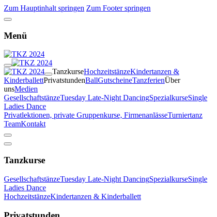
Zum Hauptinhalt springen
Zum Footer springen
Menü
Tanzkurse
Hochzeitstänze
Kindertanzen &
Kinderballett
Privatstunden
Ball
Gutscheine
Tanzferien
Über
uns
Medien
Gesellschaftstänze
Tuesday Late-Night Dancing
Spezialkurse
Single
Ladies Dance
Privatlektionen, private Gruppenkurse, Firmenanlässe
Turniertanz
Team
Kontakt
Tanzkurse
Gesellschaftstänze
Tuesday Late-Night Dancing
Spezialkurse
Single
Ladies Dance
Hochzeitstänze
Kindertanzen & Kinderballett
Privatstunden