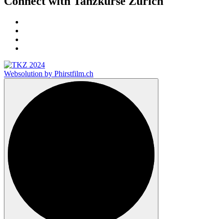
Connect with Tanzkurse Zürich
Websolution by Phirstfilm.ch