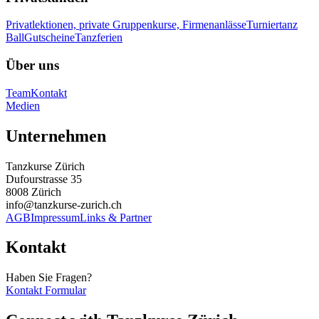
Privatlektionen, private Gruppenkurse, Firmenanlässe
Turniertanz
Ball
Gutscheine
Tanzferien
Über uns
Team
Kontakt
Medien
Unternehmen
Tanzkurse Zürich
Dufourstrasse 35
8008 Zürich
info@tanzkurse-zurich.ch
AGB
Impressum
Links & Partner
Kontakt
Haben Sie Fragen?
Kontakt Formular