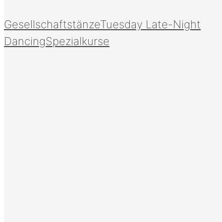
Gesellschaftstänze
Tuesday Late-Night
Dancing
Spezialkurse