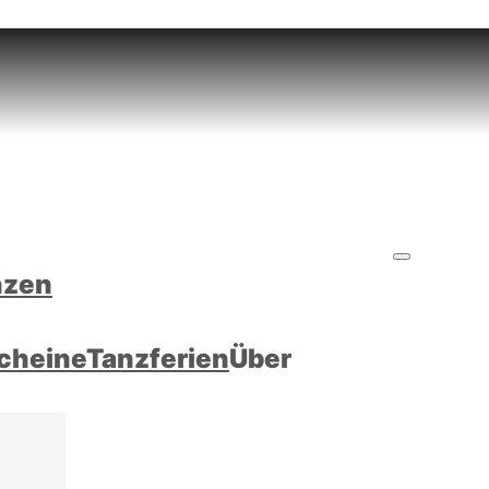
nzen
cheine
Tanzferien
Über