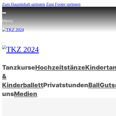
Zum Hauptinhalt springen
Zum Footer springen
Menü
Tanzkurse
Hochzeitstänze
Kinderta
&
Kinderballett
Privatstunden
Ball
Guts
uns
Medien