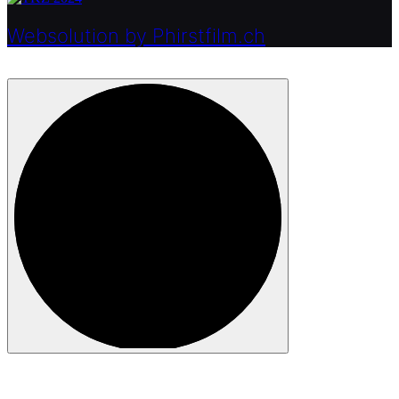
Websolution by Phirstfilm.ch