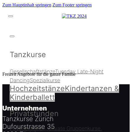
Zum Hauptinhalt springen
Zum Footer springen
Tanzkurse
Gesellschaftstänze
Tuesday Late-Night
Freizeit Angebote für die ganze Familie
Dancing
Spezialkurse
Hochzeitstänze
Kindertanzen &
Kinderballett
Unternehmen
Privatstunden
Tanzkurse Zürich
Dufourstrasse 35
Privatlektionen, private Gruppenkurse,