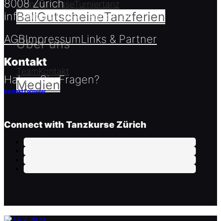
8008 Zürich
Firmenanlässe
Turniertanz
Ball
Gutscheine
Tanzferien
info@tanzkurse-zurich.ch
AGB
Impressum
Links & Partner
Über uns
Kontakt
Team
Kontakt
Haben Sie Fragen?
Medien
Kontakt Formular
Connect with Tanzkurse Zürich