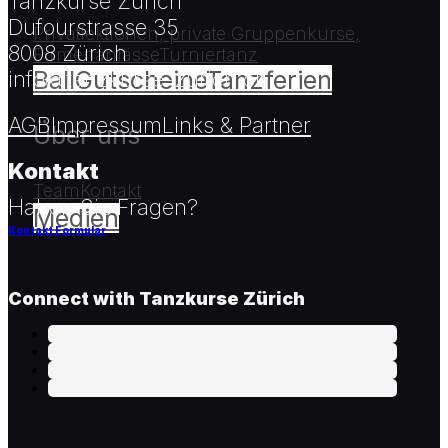
Tanzkurse Zürich
Dufourstrasse 35
Privatlektionen, private Gruppenkurse,
8008 Zürich
Firmenanlässe
Turniertanz
Ball
Gutscheine
Tanzferien
info@tanzkurse-zurich.ch
AGB
Impressum
Links & Partner
Über uns
Kontakt
Team
Kontakt
Haben Sie Fragen?
Medien
Kontakt Formular
Connect with Tanzkurse Zürich