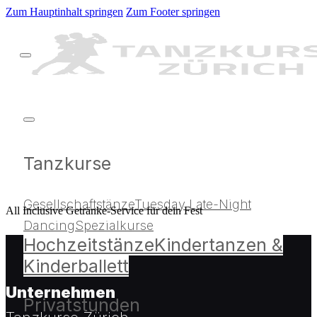
Zum Hauptinhalt springen
Zum Footer springen
Tanzkurse
Gesellschaftstänze
Tuesday Late-Night
All Inclusive Getränke-Service für dein Fest
Dancing
Spezialkurse
Hochzeitstänze
Kindertanzen &
Kinderballett
Unternehmen
Privatstunden