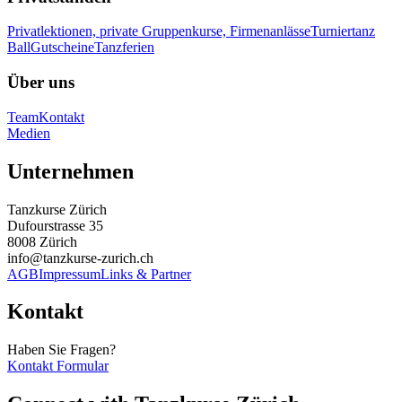
Privatlektionen, private Gruppenkurse, Firmenanlässe
Turniertanz
Ball
Gutscheine
Tanzferien
Über uns
Team
Kontakt
Medien
Unternehmen
Tanzkurse Zürich
Dufourstrasse 35
8008 Zürich
info@tanzkurse-zurich.ch
AGB
Impressum
Links & Partner
Kontakt
Haben Sie Fragen?
Kontakt Formular