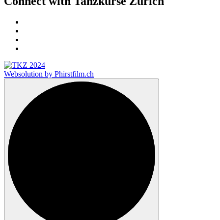
Connect with Tanzkurse Zürich
Websolution by Phirstfilm.ch