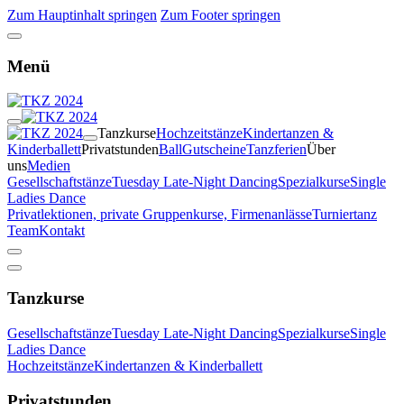
Zum Hauptinhalt springen
Zum Footer springen
Menü
Tanzkurse
Hochzeitstänze
Kindertanzen &
Kinderballett
Privatstunden
Ball
Gutscheine
Tanzferien
Über
uns
Medien
Gesellschaftstänze
Tuesday Late-Night Dancing
Spezialkurse
Single
Ladies Dance
Privatlektionen, private Gruppenkurse, Firmenanlässe
Turniertanz
Team
Kontakt
Tanzkurse
Gesellschaftstänze
Tuesday Late-Night Dancing
Spezialkurse
Single
Ladies Dance
Hochzeitstänze
Kindertanzen & Kinderballett
Privatstunden