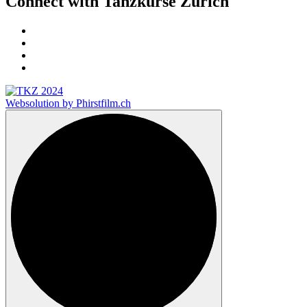
Connect with Tanzkurse Zürich
Websolution by Phirstfilm.ch