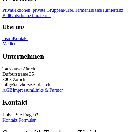
Privatlektionen, private Gruppenkurse, Firmenanlässe
Turniertanz
Ball
Gutscheine
Tanzferien
Über uns
Team
Kontakt
Medien
Unternehmen
Tanzkurse Zürich
Dufourstrasse 35
8008 Zürich
info@tanzkurse-zurich.ch
AGB
Impressum
Links & Partner
Kontakt
Haben Sie Fragen?
Kontakt Formular