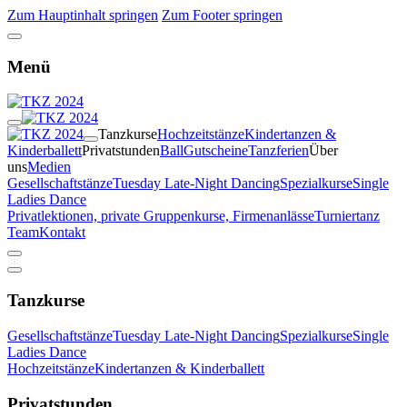
Zum Hauptinhalt springen
Zum Footer springen
Menü
Tanzkurse
Hochzeitstänze
Kindertanzen &
Kinderballett
Privatstunden
Ball
Gutscheine
Tanzferien
Über
uns
Medien
Gesellschaftstänze
Tuesday Late-Night Dancing
Spezialkurse
Single
Ladies Dance
Privatlektionen, private Gruppenkurse, Firmenanlässe
Turniertanz
Team
Kontakt
Tanzkurse
Gesellschaftstänze
Tuesday Late-Night Dancing
Spezialkurse
Single
Ladies Dance
Hochzeitstänze
Kindertanzen & Kinderballett
Privatstunden