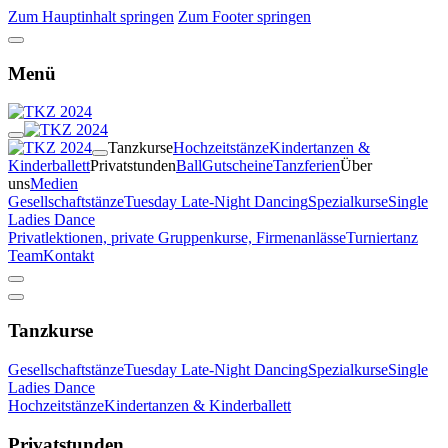
Zum Hauptinhalt springen
Zum Footer springen
Menü
Tanzkurse
Hochzeitstänze
Kindertanzen &
Kinderballett
Privatstunden
Ball
Gutscheine
Tanzferien
Über
uns
Medien
Gesellschaftstänze
Tuesday Late-Night Dancing
Spezialkurse
Single
Ladies Dance
Privatlektionen, private Gruppenkurse, Firmenanlässe
Turniertanz
Team
Kontakt
Tanzkurse
Gesellschaftstänze
Tuesday Late-Night Dancing
Spezialkurse
Single
Ladies Dance
Hochzeitstänze
Kindertanzen & Kinderballett
Privatstunden