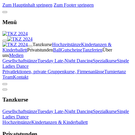
Zum Hauptinhalt springen
Zum Footer springen
Menü
Tanzkurse
Hochzeitstänze
Kindertanzen &
Kinderballett
Privatstunden
Ball
Gutscheine
Tanzferien
Über
uns
Medien
Gesellschaftstänze
Tuesday Late-Night Dancing
Spezialkurse
Single
Ladies Dance
Privatlektionen, private Gruppenkurse, Firmenanlässe
Turniertanz
Team
Kontakt
Tanzkurse
Gesellschaftstänze
Tuesday Late-Night Dancing
Spezialkurse
Single
Ladies Dance
Hochzeitstänze
Kindertanzen & Kinderballett
Privatstunden