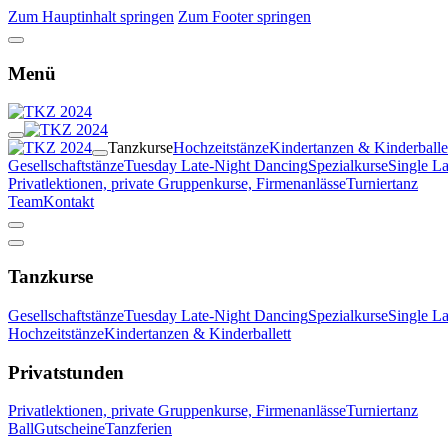
Zum Hauptinhalt springen
Zum Footer springen
Menü
Tanzkurse
Hochzeitstänze
Kindertanzen & Kinderballe
Gesellschaftstänze
Tuesday Late-Night Dancing
Spezialkurse
Single L
Privatlektionen, private Gruppenkurse, Firmenanlässe
Turniertanz
Team
Kontakt
Tanzkurse
Gesellschaftstänze
Tuesday Late-Night Dancing
Spezialkurse
Single L
Hochzeitstänze
Kindertanzen & Kinderballett
Privatstunden
Privatlektionen, private Gruppenkurse, Firmenanlässe
Turniertanz
Ball
Gutscheine
Tanzferien