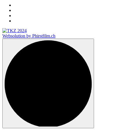
Websolution by Phirstfilm.ch