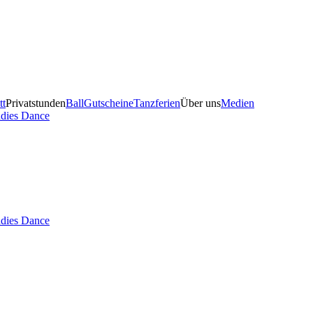
tt
Privatstunden
Ball
Gutscheine
Tanzferien
Über uns
Medien
adies Dance
adies Dance